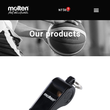
0
NT$
0
Our products