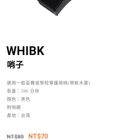
WHIBK
哨子
適用一般盃賽或學校導護用哨(帶軟木塞)
音量：106 分貝
顏色：黑色
附哨繩
產地：台灣
NT$
70
NT$
80