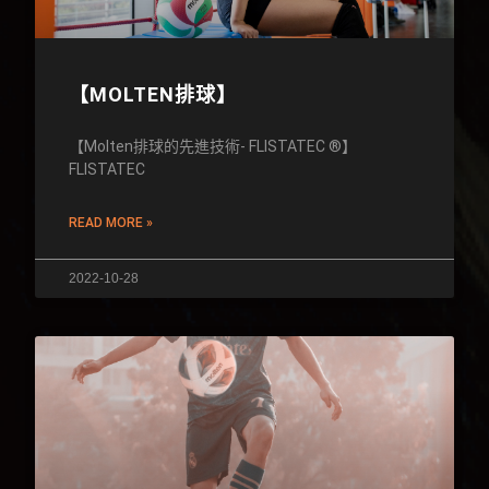
【MOLTEN排球】
【Molten排球的先進技術- FLISTATEC ®】
FLISTATEC
READ MORE »
2022-10-28