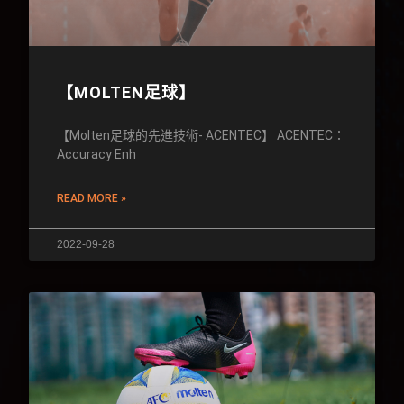
【MOLTEN足球】
【Molten足球的先進技術- ACENTEC】 ACENTEC：
Accuracy Enh
READ MORE »
2022-09-28