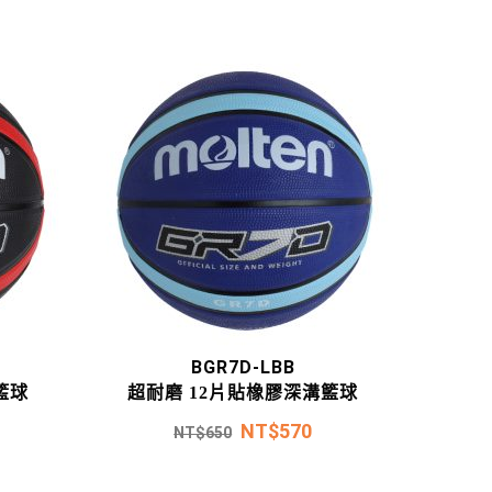
BGR7D-LBB
籃球
超耐磨 12片貼橡膠深溝籃球
NT$
570
NT$
650