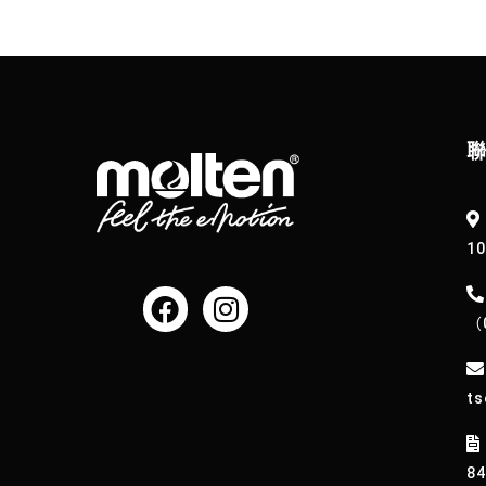
1
（
ts
8