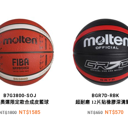
B7G3800-SOJ
BGR7D-RBK
京奧運限定款合成皮籃球
超耐磨 12片貼橡膠深溝
NT$
1585
NT$
570
NT$
1800
NT$
650