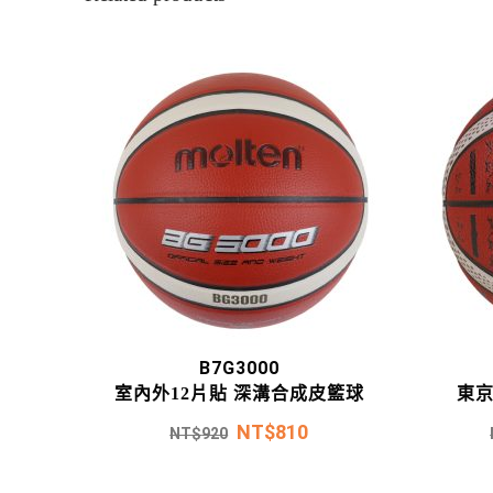
B7G3000
室內外12片貼 深溝合成皮籃球
東
NT$
810
NT$
920