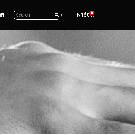
0
NT$
0
們