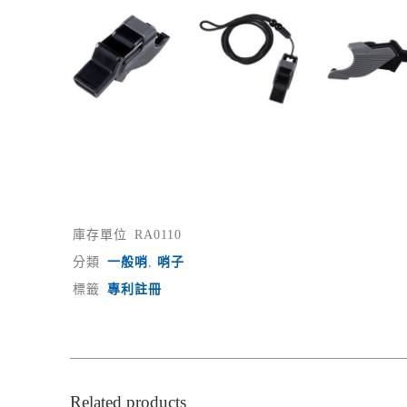
庫存單位
RA0110
分類
一般哨
,
哨子
標籤
專利註冊
Related products