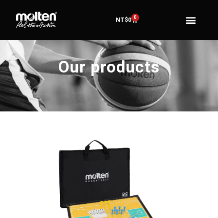
0
NT$
0
Our products