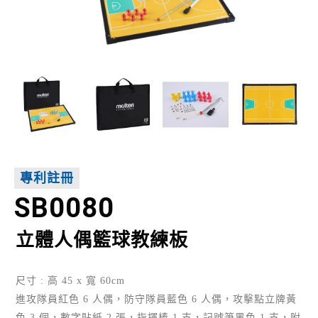
專利註冊
SB0080
立體人偶籃球教練板
尺寸 : 高 45 x 寬 60cm
進攻隊員紅色 6 人偶，防守隊員藍色 6 人偶，攻擊點立牌黃
色 3 個，數字貼紙 2 張，指揮棒 1 支，記號筆黑色 1 支，附