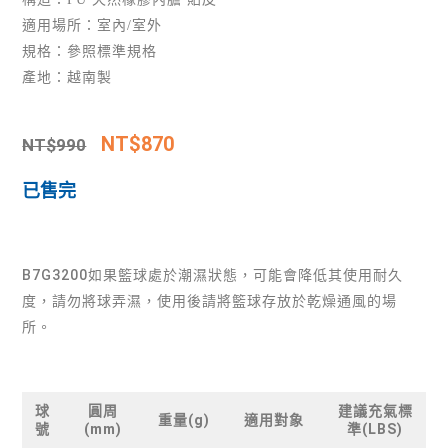
適用場所：室內/室外
規格：參照標準規格
產地：越南製
NT$
870
NT$
990
已售完
B7G3200如果籃球處於潮濕狀態，可能會降低其使用耐久
度，請勿將球弄濕，使用後請將籃球存放於乾燥通風的場
所。
球
圓周
建議充氣標
重量(g)
適用對象
號
(mm)
準(LBS)