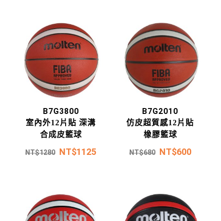
B7G3800
B7G2010
室內外12片貼 深溝
仿皮超質感12片貼
合成皮籃球
橡膠籃球
NT$
1125
NT$
600
NT$
1280
NT$
680