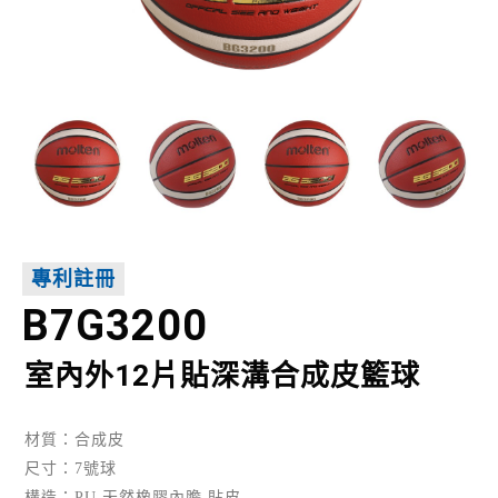
專利註冊
B7G3200
室內外12片貼深溝合成皮籃球
材質：合成皮
尺寸：7號球
構造：PU 天然橡膠內膽 貼皮