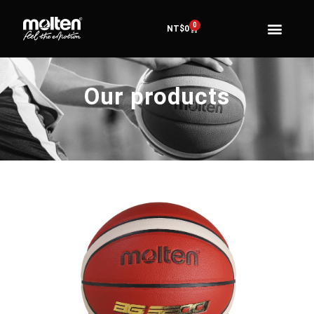
0
NT$
0
Our products