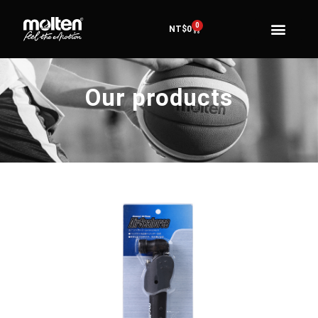
0
NT$
0
Our products