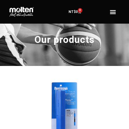
0
NT$
0
Our products