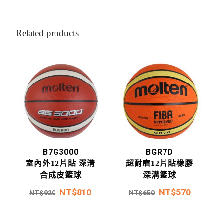
Related products
B7G3000
BGR7D
室內外12片貼 深溝
超耐磨12片貼橡膠
合成皮籃球
深溝籃球
NT$
810
NT$
570
NT$
920
NT$
650