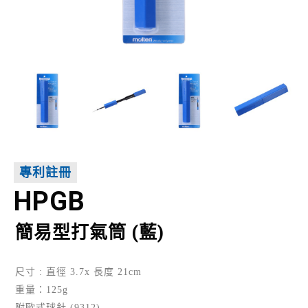
專利註冊
HPGB
簡易型打氣筒 (藍)
尺寸 : 直徑 3.7x 長度 21cm
重量：125g
附歐式球針 (9312)