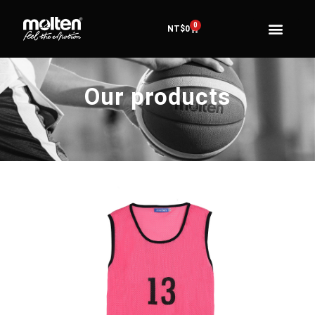
0
NT$
0
Our products