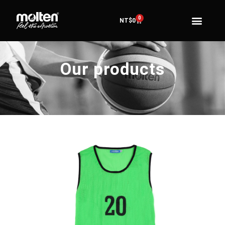
0
NT$
0
Our products