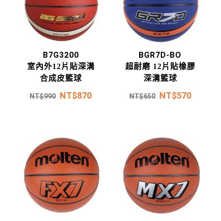
B7G3200
BGR7D-BO
室內外12片貼深溝
超耐磨 12片貼橡膠
合成皮籃球
深溝籃球
NT$
870
NT$
570
NT$
990
NT$
650