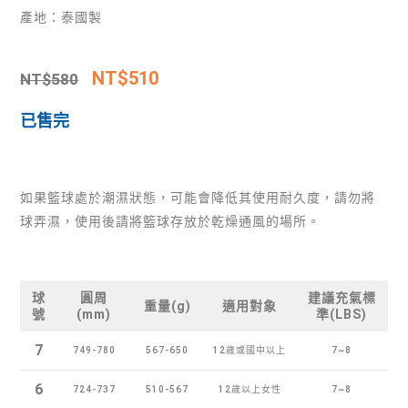
產地：泰國製
NT$
510
NT$
580
已售完
如果籃球處於潮濕狀態，可能會降低其使用耐久度，請勿將
球弄濕，使用後請將籃球存放於乾燥通風的場所。
球
圓周
建議充氣標
重量(g)
適用對象
號
(mm)
準(LBS)
7
749-780
567-650
12歲或國中以上
7~8
6
724-737
510-567
12歲以上女性
7~8