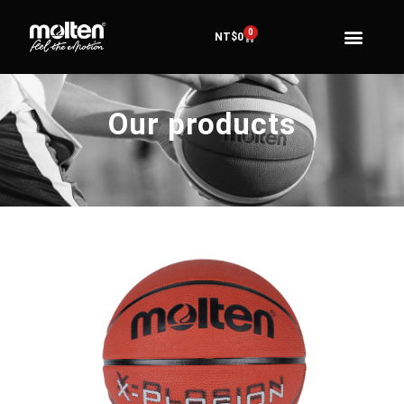
0
NT$
0
Our products