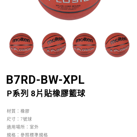
B7RD-BW-XPL
P系列 8片貼橡膠籃球
材質：橡膠
尺寸：7號球
適用場所：室外
規格：參照標準規格