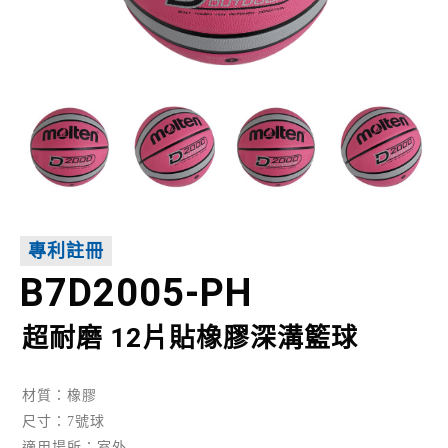
專利註冊
B7D2005-PH
超耐磨 12片貼橡膠深溝籃球
材質：橡膠
尺寸：7號球
適用場所：室外