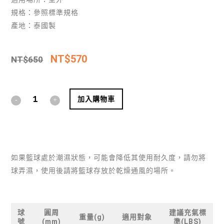
規格：參照標準規格
產地：泰國製
NT$
570
NT$
650
Alternative:
加入購物車
如果籃球處於潮濕狀態，可能會降低其使用耐久度，請勿將
球弄濕，使用後請將籃球存放於乾燥通風的場所。
球
圓周
建議充氣標
重量(g)
適用對象
號
(mm)
準(LBS)