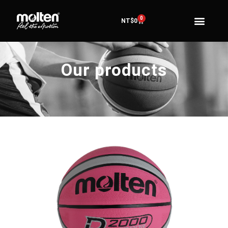
0
NT$
0
Our products