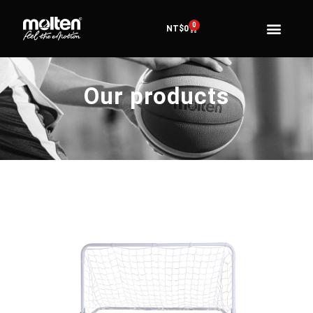
0
NT$
0
Our products