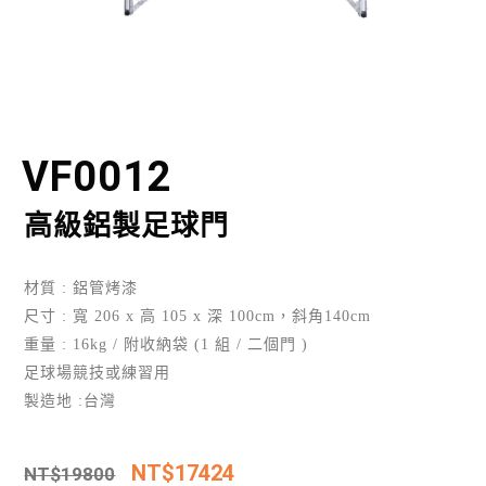
VF0012
高級鋁製足球門
材質 : 鋁管烤漆
尺寸 : 寬 206 x 高 105 x 深 100cm，斜角140cm
重量 : 16kg / 附收納袋 (1 組 / 二個門 )
足球場競技或練習用
製造地 :台灣
NT$
17424
NT$
19800