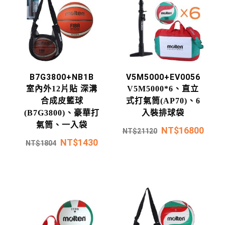
B7G3800+NB1B
V5M5000+EV0056
室內外12片貼 深溝
V5M5000*6、直立
合成皮籃球
式打氣筒(AP70)、6
(B7G3800)、豪華打
入裝排球袋
氣筒、一入袋
NT$
16800
NT$
21120
NT$
1430
NT$
1804