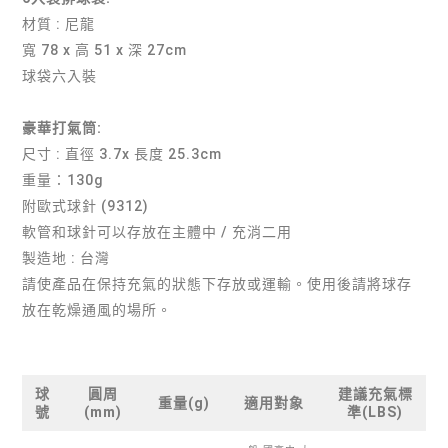
材質 : 尼龍
寬 78 x 高 51 x 深 27cm
球袋六入裝
豪華打氣筒:
尺寸 : 直徑 3.7x 長度 25.3cm
重量：130g
附歐式球針 (9312)
軟管和球針可以存放在主體中 / 充消二用
製造地 : 台灣
請使產品在保持充氣的狀態下存放或運輸。使用後請將球存
放在乾燥通風的場所。
球
圓周
建議充氣標
重量(g)
適用對象
號
(mm)
準(LBS)