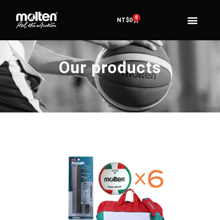
0
NT$
0
Our products