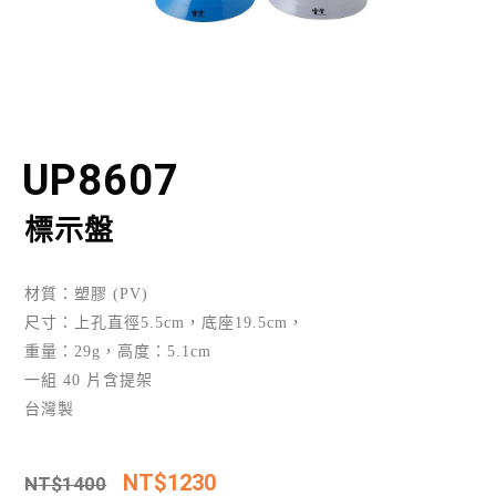
UP8607
標示盤
材質：塑膠 (PV)
尺寸：上孔直徑5.5cm，底座19.5cm，
重量：29g，高度：5.1cm
一組 40 片含提架
台灣製
NT$
1230
NT$
1400