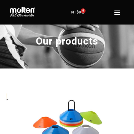
0
NT$
0
Our products