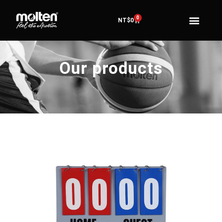
0
NT$
0
Our products