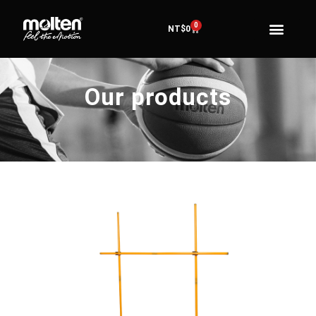
0
NT$
0
Our products