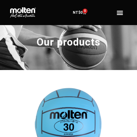
0
NT$
0
Our products