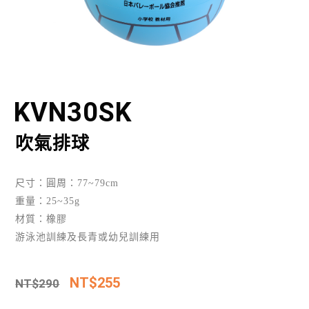
KVN30SK
吹氣排球
尺寸：圓周：77~79cm
重量：25~35g
材質：橡膠
游泳池訓練及長青或幼兒訓練用
NT$
255
NT$
290