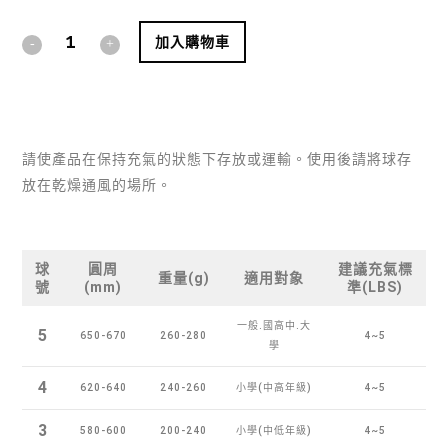
Alternative:
加入購物車
請使產品在保持充氣的狀態下存放或運輸。使用後請將球存
放在乾燥通風的場所。
球
圓周
建議充氣標
重量(g)
適用對象
號
(mm)
準(LBS)
一般.國高中.大
5
650-670
260-280
4~5
學
4
620-640
240-260
小學(中高年級)
4~5
3
580-600
200-240
小學(中低年級)
4~5