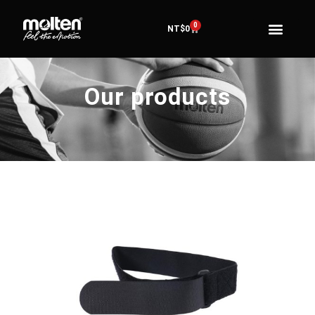
0
NT$
0
Our products