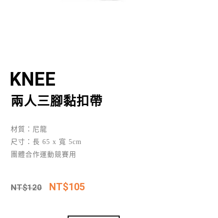
KNEE
兩人三腳黏扣帶
材質：尼龍
尺寸：長 65 x 寬 5cm
團體合作運動競賽用
NT$
105
NT$
120