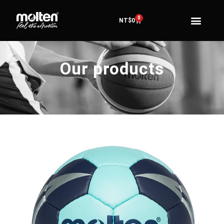
0
NT$
0
Our products