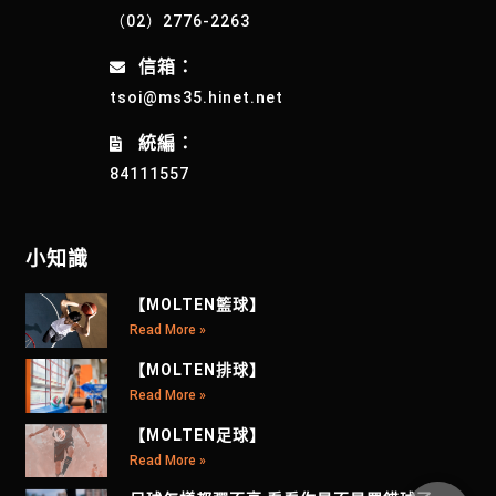
（02）2776-2263
信箱：
tsoi@ms35.hinet.net
統編：
84111557
小知識
【MOLTEN籃球】
Read More »
【MOLTEN排球】
Read More »
【MOLTEN足球】
Read More »