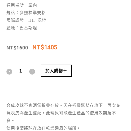
適用場所：室內
規格：參照標準規格
國際認證：IHF 認證
產地：巴基斯坦
NT$
1405
NT$
1600
Alternative:
加入購物車
合成皮球不宜消氣折疊存放。因在折疊狀態存放下，再次充
氣表皮將產生皺紋，此現象可能產生產品的使用效期及不
良。
使用後請將球存放在乾燥通風的場所。