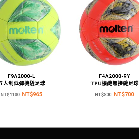
F9A2000-L
F4A2000-RY
五人制低彈機縫足球
TPU機縫無接縫足球
NT$
965
NT$
700
NT$
1100
NT$
800