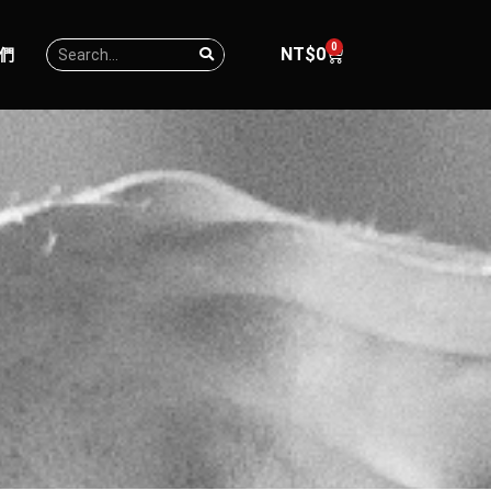
0
NT$
0
們