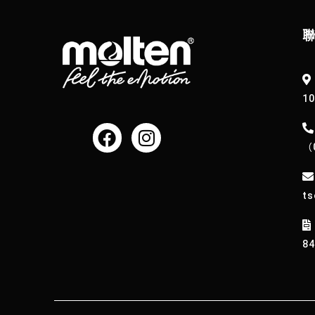
1
（
ts
8