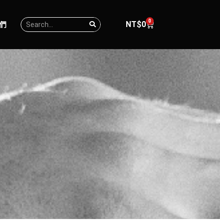
0
NT$
0
們