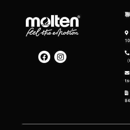
1
（
ts
8