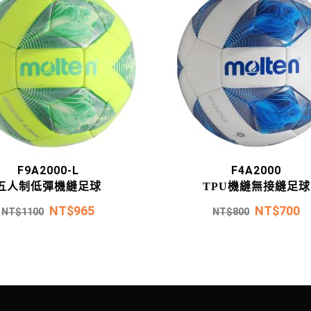
F9A2000-L
F4A2000
五人制低彈機縫足球
TPU機縫無接縫足球
NT$
965
NT$
700
NT$
1100
NT$
800