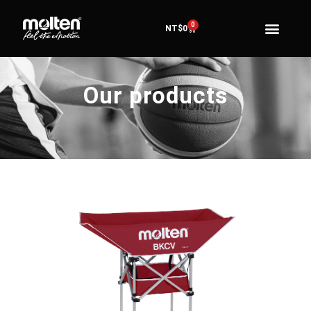
0
NT$
0
Our products