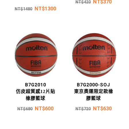
NT$
370
NT$
420
NT$
1300
NT$
1480
B7G2010
B7G2000-SOJ
仿皮超質感12片貼
東京奧運限定款橡
橡膠籃球
膠籃球
NT$
600
NT$
630
NT$
680
NT$
720