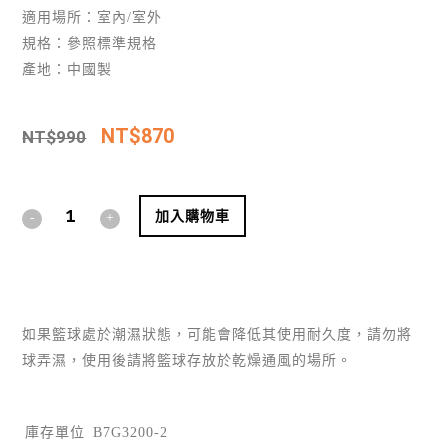
適用場所：室內/室外
規格：參照標準規格
產地：中國製
NT$
870
NT$
990
Alternative:
加入購物車
如果籃球處於潮濕狀態，可能會降低其使用耐久度，請勿將
球弄濕，使用後請將籃球存放於乾燥通風的場所。
庫存單位
B7G3200-2