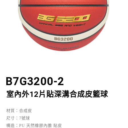
B7G3200-2
室內外12片貼深溝合成皮籃球
材質：合成皮
尺寸：7號球
構造：PU 天然橡膠內膽 貼皮