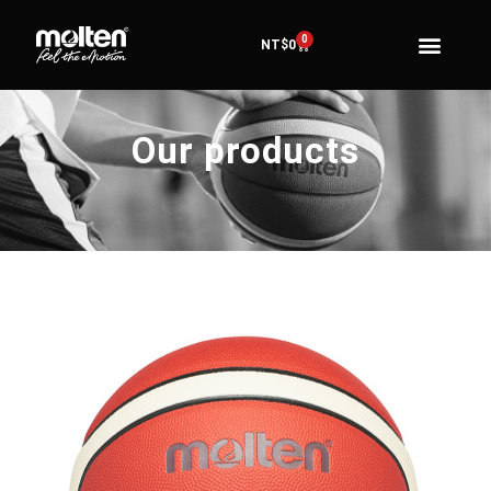
0
NT$
0
Our products