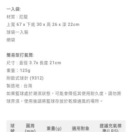
一入袋:
材質 : 尼龍
上寬 67 x 下底 30 x 高 26 x 深 22cm
球袋一入裝
網袋
簡易型打氣筒:
尺寸 : 直徑 3.7x 長度 21cm
重量：125g
附歐式球針 (9312)
製造地 : 台灣
如果籃球處於潮濕狀態，可能會降低其使用耐久度，請勿將
球弄濕，使用後請將籃球存放於乾燥通風的場所。
球
圓周
建議充氣標
重量(g)
適用對象
號
(mm)
準(LBS)