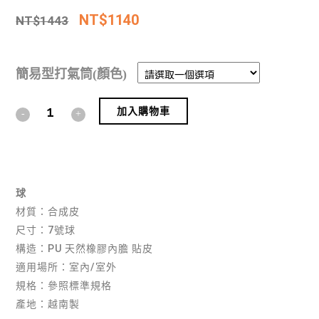
NT$
1140
NT$
1443
簡易型打氣筒(顏色)
加入購物車
Alternative:
球
材質：合成皮
尺寸：7號球
構造：PU 天然橡膠內膽 貼皮
適用場所：室內/室外
規格：參照標準規格
產地：越南製