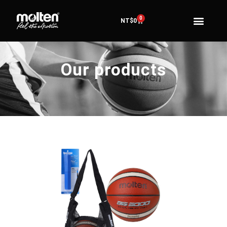
0
NT$
0
Our products