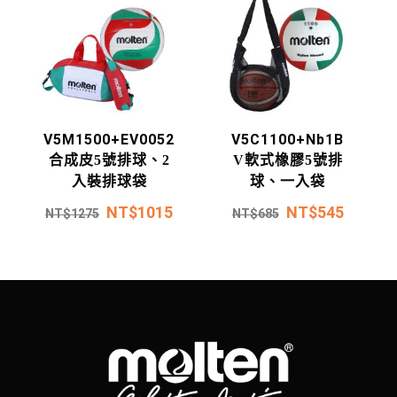
V5M1500+EV0052
V5C1100+Nb1B
合成皮5號排球、2
V軟式橡膠5號排
入裝排球袋
球、一入袋
NT$
1015
NT$
545
NT$
1275
NT$
685