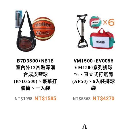
B7D3500+NB1B
VM1500+EV0056
室內外12片貼深溝
VM1500系列排球
合成皮籃球
*6、直立式打氣筒
(B7D3500)、豪華打
(AP50)、6入裝排球
氣筒、一入袋
袋
NT$
1585
NT$
4270
NT$
1998
NT$
5368