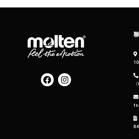
1
（
ts
8