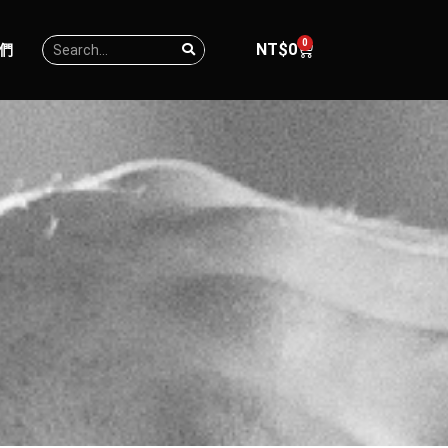
0
NT$
0
們