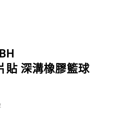
-BH
片貼 深溝橡膠籃球
皮