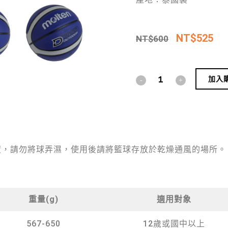
NT$
525
NT$
600
加入
度，請勿將球弄濕，使用後請將籃球存放於乾燥通風的場所。
重量(g)
適用對象
567-650
12歲或國中以上