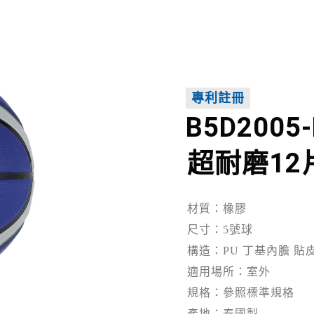
專利註冊
B5D2005
超耐磨12
材質：橡膠
尺寸：5號球
構造：PU 丁基內膽 貼
適用場所：室外
規格：參照標準規格
產地：泰國製