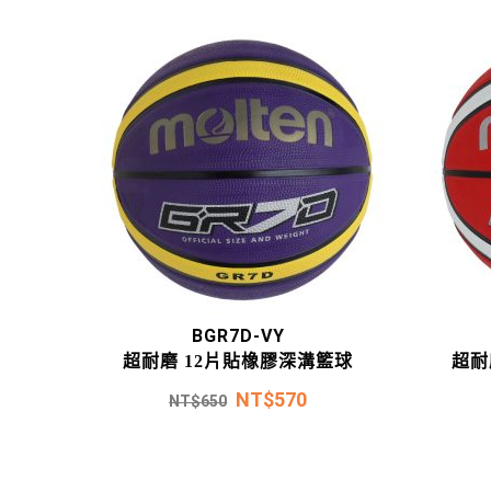
BGR7D-VY
超耐磨 12片貼橡膠深溝籃球
超耐
NT$
570
NT$
650