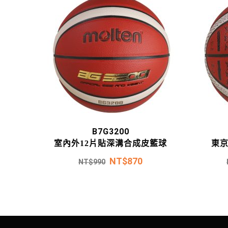
B7G3200
室內外12片貼深溝合成皮籃球
東
NT$
870
NT$
990