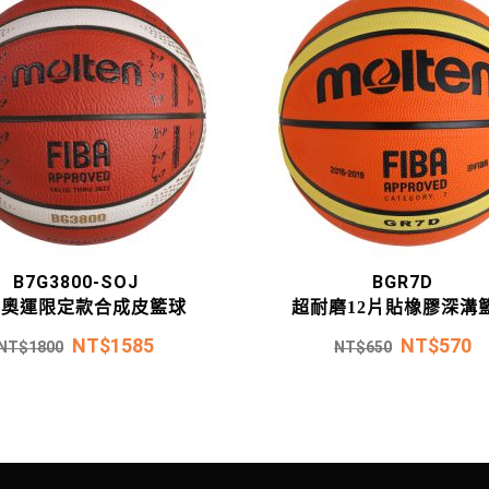
B7G3800-SOJ
BGR7D
京奧運限定款合成皮籃球
超耐磨12片貼橡膠深溝
NT$
1585
NT$
570
NT$
1800
NT$
650