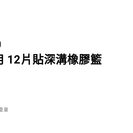
0
 12片貼深溝橡膠籃
重量