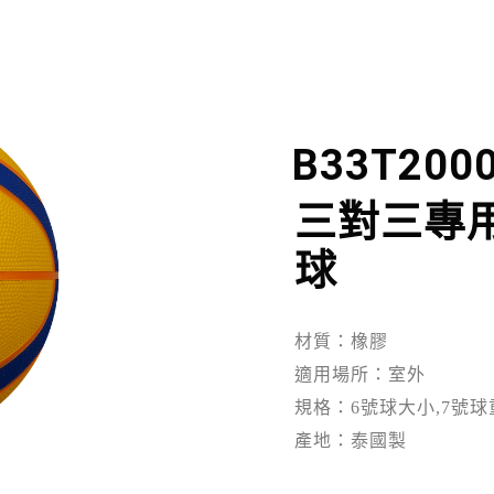
B33T200
三對三專用
球
材質：橡膠
適用場所：室外
規格：6號球大小,7號球
產地：泰國製