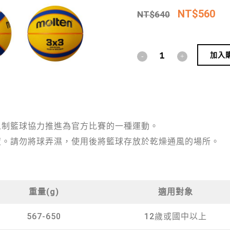
NT$
560
NT$
640
加入
三人制籃球協力推進為官方比賽的一種運動。
度。請勿將球弄濕，使用後將籃球存放於乾燥通風的場所。
重量(g)
適用對象
567-650
12歲或國中以上