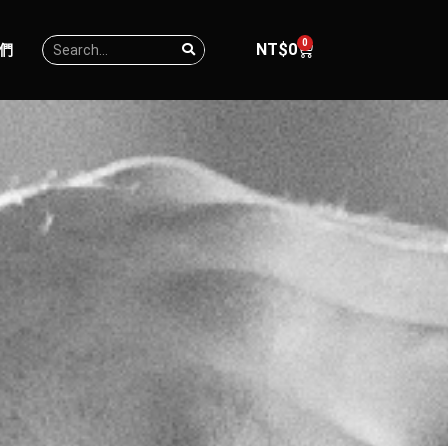
0
NT$
0
們