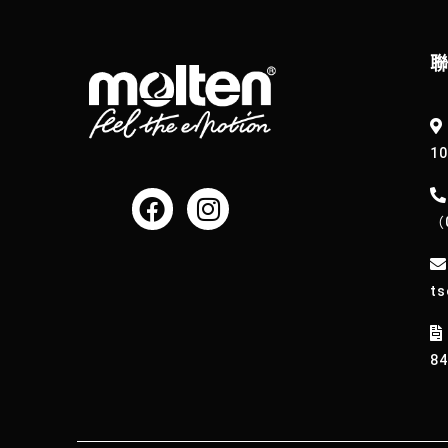
1
（
ts
8