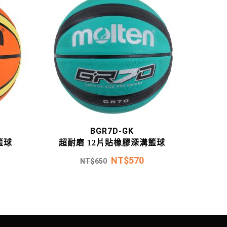
BGR7D-GK
籃球
超耐磨 12片貼橡膠深溝籃球
NT$
570
NT$
650