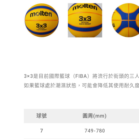
3×3是目前國際籃球（FIBA）將流行於街頭的
如果籃球處於潮濕狀態，可能會降低其使用耐久
球號
圓周(mm)
7
749-780