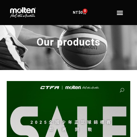
0
NT$
0
Our products