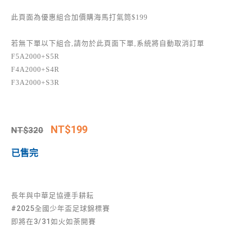
此頁面為優惠組合加價購海馬打氣筒$199
若無下單以下組合,請勿於此頁面下單,系統將自動取消訂單
F5A2000+S5R
F4A2000+S4R
F3A2000+S3R
NT$
199
NT$
320
已售完
長年與中華足協連手耕耘
#2025全國少年盃足球錦標賽
即將在3/31如火如荼開賽