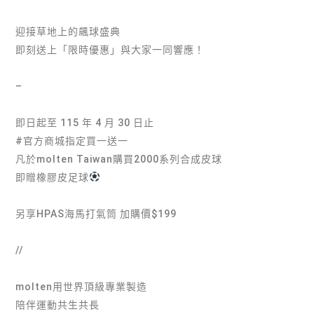
迎接草地上的飆球盛典
即刻送上「限時優惠」與大家一同響應！
–
即日起至 115 年 4 月 30 日止
#官方商城指定買一送一
凡於molten Taiwan購買2000系列合成皮球
即贈橡膠皮足球
另享HPAS海馬打氣筒 加購價$199
//
molten用世界頂級專業製造
陪伴運動共生共長