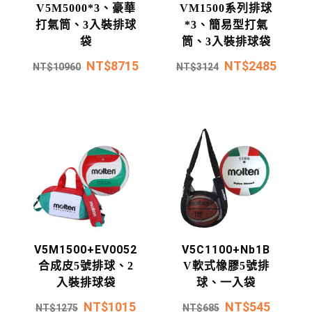
V5M5000*3、豪華
VM1500系列排球
打氣筒、3入裝排球
*3、簡易型打氣
袋
筒、3入裝排球袋
NT$
8715
NT$
2485
NT$
10960
NT$
3124
V5M1500+EV0052
V5C1100+Nb1B
合成皮5號排球、2
V軟式橡膠5號排
入裝排球袋
球、一入袋
NT$
1015
NT$
545
NT$
1275
NT$
685