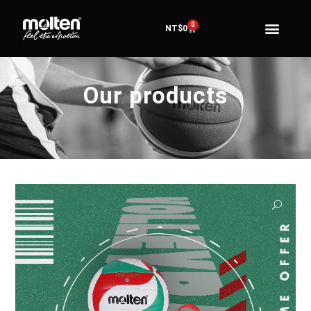
0
NT$
0
Our products