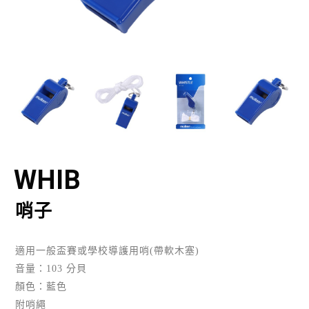
WHIB
哨子
適用一般盃賽或學校導護用哨(帶軟木塞)
音量：103 分貝
顏色：藍色
附哨繩