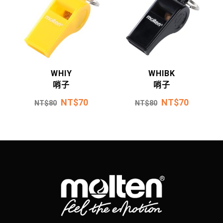
WHIY
WHIBK
哨子
哨子
NT$
70
NT$
70
NT$
80
NT$
80