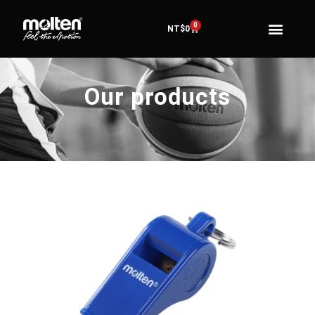
0
NT$
0
Our products