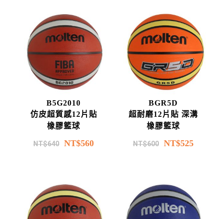
B5G2010
BGR5D
仿皮超質感12片貼
超耐磨12片貼 深溝
橡膠籃球
橡膠籃球
NT$
560
NT$
525
NT$
640
NT$
600