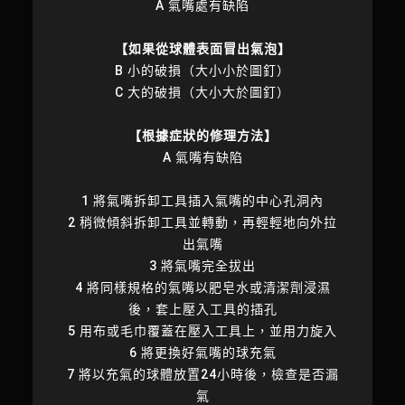
A 氣嘴處有缺陷
【如果從球體表面冒出氣泡】
B 小的破損（大小小於圖釘）
C 大的破損（大小大於圖釘）
【根據症狀的修理方法】
A 氣嘴有缺陷
1 將氣嘴拆卸工具插入氣嘴的中心孔洞內
2 稍微傾斜拆卸工具並轉動，再輕輕地向外拉
出氣嘴
3 將氣嘴完全拔出
4 將同樣規格的氣嘴以肥皂水或清潔劑浸濕
後，套上壓入工具的插孔
5 用布或毛巾覆蓋在壓入工具上，並用力旋入
6 將更換好氣嘴的球充氣
7 將以充氣的球體放置24小時後，檢查是否漏
氣