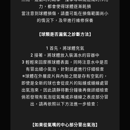
力，都會使得球體逐漸耗損
當注意到球體損傷，請盡可能在損傷範圍尚小
的情況下，及早進行維修保養
【球類是否漏氣之診斷方法】
1 首先，將球體充氣
2 接著，將球體放入裝滿水的容器中
3 輕輕來回摩擦球體表面，同時注意水中是否
有冒出細小氣泡，針對該處進行仔細檢查
※球體在外層皮片與內胎之間是存有空氣的，
即使是全新的球也會從皮片的貼縫或縫線處冒
出氣泡來，因此請靜待數分鐘後再做詳細檢查
倘若發現有氣泡從氣嘴或非縫線之表皮部分冒
出，請再依照以下方法進一步檢查：
【如果從氣嘴的中心部分冒出氣泡】