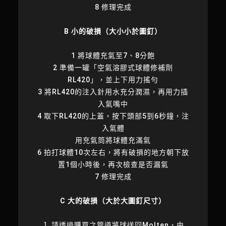
8 修理完成
B 小的破損（大小小於圖釘）
1 將球體充氣至7、8分飽
2 準備一罐「空氣溶膠式球體修補劑
RL420」，並上下用力搖勻
3 將RL420的注入針用水充分潤濕，再用力插
入氣嘴中
4 取下RL420的上蓋，按下頭部5到6秒鐘，注
入氣體
用充氣筒將球體充滿氣
6 拍打球體10次左右，將有破損的地方朝下放
置1個小時後，再次檢查是否漏氣
7 修理完成
C 大的破損（大於大圖釘尺寸）
１ 請透過購買之管道將球送回Molten，由